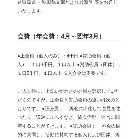
込取扱票
・秋田県支部だより最新号
等をお送り
いたします。
会費（年会費：4月～翌年3月）
●正会員（個人のみ）：4千円
●賛助会員（個
人）：１口4千円、１口以上
●賛助会員（団体）：
１口5千円、１口以上
※入会金は不要です。
ご入会時に、上記いずれかの会員を選択していた
だくのですが、正会員と賛助会員の違いは次のと
おりです。
●正会員：
総会に出席して意見を述
べたり、議決に加わるなど、協会活動・運営に関
与することができます。
●賛助会員：
本会の目
的に賛同し、活動に賛助する個人および団体。総