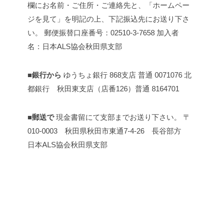
欄にお名前・ご住所・ご連絡先と、「ホームペー
ジを見て」を明記の上、下記振込先にお送り下さ
い。
郵便振替口座番号：02510-3-7658
加入者
名：日本ALS協会秋田県支部
■銀行から
ゆうちょ銀行 868支店 普通 0071076
北
都銀行 秋田東支店（店番126）普通 8164701
■郵送で
現金書留にて支部までお送り下さい。
〒
010-0003 秋田県秋田市東通7-4-26 長谷部方
日本ALS協会秋田県支部