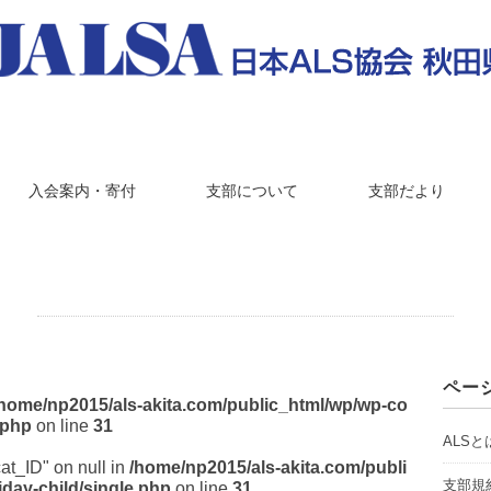
入会案内・寄付
支部について
支部だより
ペー
/home/np2015/als-akita.com/public_html/wp/wp-co
.php
on line
31
ALSと
cat_ID" on null in
/home/np2015/als-akita.com/publi
支部規
day-child/single.php
on line
31