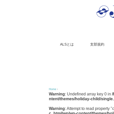
ALSとは
支部規約
Home
›
Warning
: Undefined array key 0 in
ntent/themes/holiday-child/single
Warning
: Attempt to read property "
c_html/wp/wp-content/themes/holi