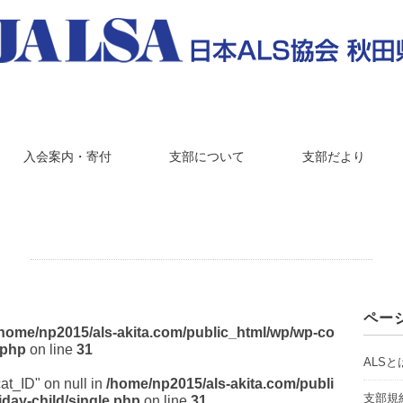
入会案内・寄付
支部について
支部だより
ペー
/home/np2015/als-akita.com/public_html/wp/wp-co
.php
on line
31
ALSと
cat_ID" on null in
/home/np2015/als-akita.com/publi
支部規
day-child/single.php
on line
31