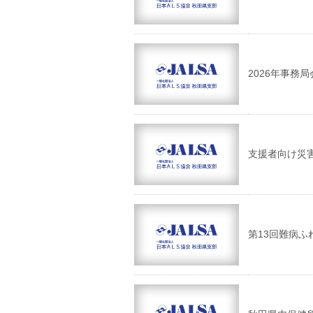
2026年事務
支援者向け災
第13回難病ふ