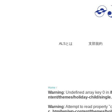
ALSとは
支部規約
Home
›
Warning
: Undefined array key 0 in
ntent/themes/holiday-child/single
Warning
: Attempt to read property "
c_html/wp/wp-content/themes/holi