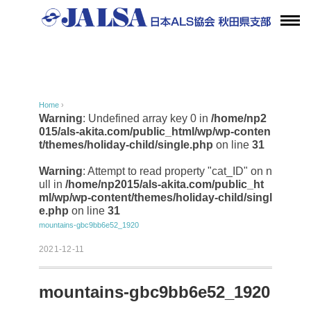
Home
›
Warning
: Undefined array key 0 in
/home/np2
015/als-akita.com/public_html/wp/wp-conten
t/themes/holiday-child/single.php
on line
31
Warning
: Attempt to read property "cat_ID" on n
ull in
/home/np2015/als-akita.com/public_ht
ml/wp/wp-content/themes/holiday-child/singl
e.php
on line
31
mountains-gbc9bb6e52_1920
2021-12-11
mountains-gbc9bb6e52_1920